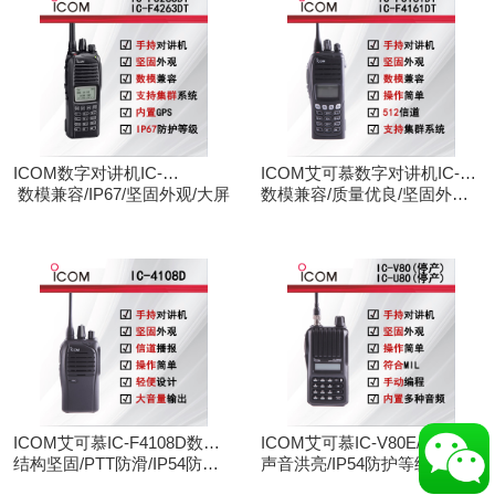
ICOM数字对讲机IC-
ICOM艾可慕数字对讲机IC-
F3263DT/IC-F4263DT
数模兼容/IP67/坚固外观/大屏
F3161D IC-F4161D
数模兼容/质量优良/坚固外观/
大屏
ICOM艾可慕IC-F4108D数字
ICOM艾可慕IC-V80E/IC-
对讲机
结构坚固/PTT防滑/IP54防护/
U80E手持对讲机（停产）
声音洪亮/IP54防护等级/手动
数模兼容
调频/电脑写频