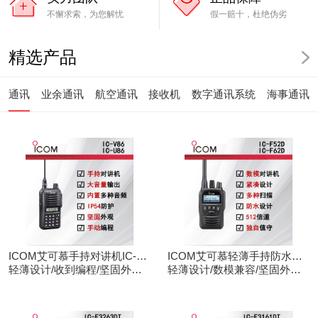
不懈求索，为您解忧
假一赔十，杜绝伪劣
精选产品
通讯
业余通讯
航空通讯
接收机
数字通讯系统
海事通讯
ICOM艾可慕手持对讲机IC-
ICOM艾可慕轻薄手持防水对
V86/U86
轻薄设计/收到编程/坚固外观/
讲机IC-F52D
轻薄设计/数模兼容/坚固外观/
清晰音频
录音功能