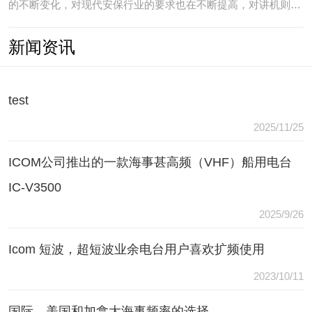
的不断变化，对现代安保行业的要求也在不断提高，对讲机则是
安保人员常用的重要通讯工具，常规通讯亦不能满足现代行业通
新闻资讯
讯需要，常常会出现以下问题：（1）无可靠的报等多种保障手
段现有工具仅为简单语音对讲功能，无法在遇到袭击或遇到盗窃
等紧急情况
test
2025/11/25
ICOM公司推出的一款海事甚高频（VHF）船用电台
IC-V3500
2025/9/26
Icom 短波，超短波业余电台用户喜欢扩频使用
2023/10/11
国际，美国和加拿大海事频率的选择