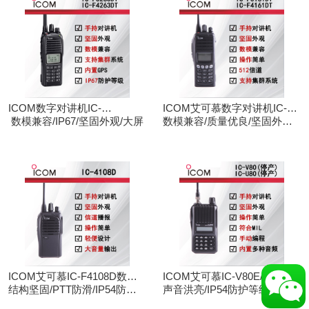
ICOM数字对讲机IC-
ICOM艾可慕数字对讲机IC-
F3263DT/IC-F4263DT
数模兼容/IP67/坚固外观/大屏
F3161D IC-F4161D
数模兼容/质量优良/坚固外观/
大屏
ICOM艾可慕IC-F4108D数字
ICOM艾可慕IC-V80E/IC-
对讲机
结构坚固/PTT防滑/IP54防护/
U80E手持对讲机（停产）
声音洪亮/IP54防护等级/手动
数模兼容
调频/电脑写频