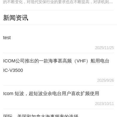
的不断变化，对现代安保行业的要求也在不断提高，对讲机则是
安保人员常用的重要通讯工具，常规通讯亦不能满足现代行业通
新闻资讯
讯需要，常常会出现以下问题：（1）无可靠的报等多种保障手
段现有工具仅为简单语音对讲功能，无法在遇到袭击或遇到盗窃
等紧急情况
test
2025/11/25
ICOM公司推出的一款海事甚高频（VHF）船用电台
IC-V3500
2025/9/26
Icom 短波，超短波业余电台用户喜欢扩频使用
2023/10/11
国际，美国和加拿大海事频率的选择