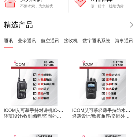
不懈求索，为您解忧
假一赔十，杜绝伪劣
精选产品
通讯
业余通讯
航空通讯
接收机
数字通讯系统
海事通讯
ICOM艾可慕手持对讲机IC-
ICOM艾可慕轻薄手持防水对
V86/U86
轻薄设计/收到编程/坚固外观/
讲机IC-F52D
轻薄设计/数模兼容/坚固外观/
清晰音频
录音功能