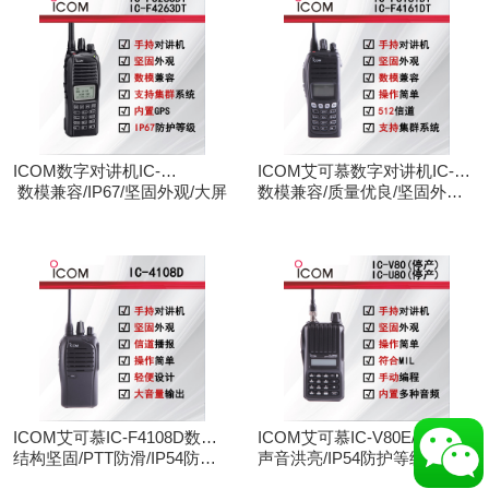
ICOM数字对讲机IC-
ICOM艾可慕数字对讲机IC-
F3263DT/IC-F4263DT
数模兼容/IP67/坚固外观/大屏
F3161D IC-F4161D
数模兼容/质量优良/坚固外观/
大屏
ICOM艾可慕IC-F4108D数字
ICOM艾可慕IC-V80E/IC-
对讲机
结构坚固/PTT防滑/IP54防护/
U80E手持对讲机（停产）
声音洪亮/IP54防护等级/手动
数模兼容
调频/电脑写频