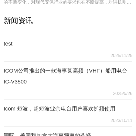
的不断变化，对现代安保行业的要求也在不断提高，对讲机则是
安保人员常用的重要通讯工具，常规通讯亦不能满足现代行业通
新闻资讯
讯需要，常常会出现以下问题：（1）无可靠的报等多种保障手
段现有工具仅为简单语音对讲功能，无法在遇到袭击或遇到盗窃
等紧急情况
test
2025/11/25
ICOM公司推出的一款海事甚高频（VHF）船用电台
IC-V3500
2025/9/26
Icom 短波，超短波业余电台用户喜欢扩频使用
2023/10/11
国际，美国和加拿大海事频率的选择