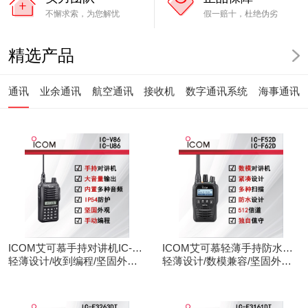
不懈求索，为您解忧
假一赔十，杜绝伪劣
精选产品
通讯
业余通讯
航空通讯
接收机
数字通讯系统
海事通讯
ICOM艾可慕手持对讲机IC-
ICOM艾可慕轻薄手持防水对
V86/U86
轻薄设计/收到编程/坚固外观/
讲机IC-F52D
轻薄设计/数模兼容/坚固外观/
清晰音频
录音功能