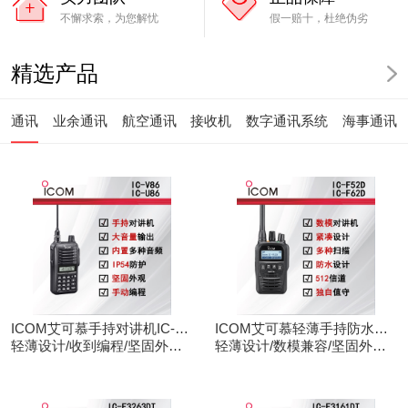
不懈求索，为您解忧
假一赔十，杜绝伪劣
精选产品
通讯
业余通讯
航空通讯
接收机
数字通讯系统
海事通讯
ICOM艾可慕手持对讲机IC-
ICOM艾可慕轻薄手持防水对
V86/U86
轻薄设计/收到编程/坚固外观/
讲机IC-F52D
轻薄设计/数模兼容/坚固外观/
清晰音频
录音功能