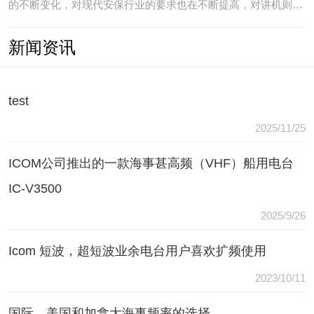
的不断变化，对现代安保行业的要求也在不断提高，对讲机则是
安保人员常用的重要通讯工具，常规通讯亦不能满足现代行业通
新闻资讯
讯需要，常常会出现以下问题：（1）无可靠的报等多种保障手
段现有工具仅为简单语音对讲功能，无法在遇到袭击或遇到盗窃
等紧急情况
test
2025/11/25
ICOM公司推出的一款海事甚高频（VHF）船用电台
IC-V3500
2025/9/26
Icom 短波，超短波业余电台用户喜欢扩频使用
2023/10/11
国际，美国和加拿大海事频率的选择