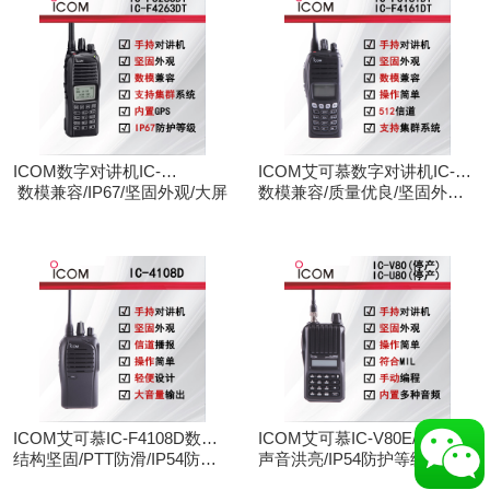
ICOM数字对讲机IC-
ICOM艾可慕数字对讲机IC-
F3263DT/IC-F4263DT
数模兼容/IP67/坚固外观/大屏
F3161D IC-F4161D
数模兼容/质量优良/坚固外观/
大屏
ICOM艾可慕IC-F4108D数字
ICOM艾可慕IC-V80E/IC-
对讲机
结构坚固/PTT防滑/IP54防护/
U80E手持对讲机（停产）
声音洪亮/IP54防护等级/手动
数模兼容
调频/电脑写频