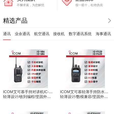
不懈求索，为您解忧
假一赔十，杜绝伪劣
精选产品
通讯
业余通讯
航空通讯
接收机
数字通讯系统
海事通讯
ICOM艾可慕手持对讲机IC-
ICOM艾可慕轻薄手持防水对
V86/U86
轻薄设计/收到编程/坚固外观/
讲机IC-F52D
轻薄设计/数模兼容/坚固外观/
清晰音频
录音功能