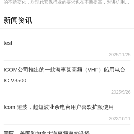
的不断变化，对现代安保行业的要求也在不断提高，对讲机则是
安保人员常用的重要通讯工具，常规通讯亦不能满足现代行业通
新闻资讯
讯需要，常常会出现以下问题：（1）无可靠的报等多种保障手
段现有工具仅为简单语音对讲功能，无法在遇到袭击或遇到盗窃
等紧急情况
test
2025/11/25
ICOM公司推出的一款海事甚高频（VHF）船用电台
IC-V3500
2025/9/26
Icom 短波，超短波业余电台用户喜欢扩频使用
2023/10/11
国际，美国和加拿大海事频率的选择