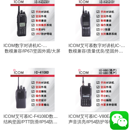
ICOM数字对讲机IC-
ICOM艾可慕数字对讲机IC-
F3263DT/IC-F4263DT
数模兼容/IP67/坚固外观/大屏
F3161D IC-F4161D
数模兼容/质量优良/坚固外观/
大屏
ICOM艾可慕IC-F4108D数字
ICOM艾可慕IC-V80E/IC-
对讲机
结构坚固/PTT防滑/IP54防护/
U80E手持对讲机（停产）
声音洪亮/IP54防护等级/手动
数模兼容
调频/电脑写频