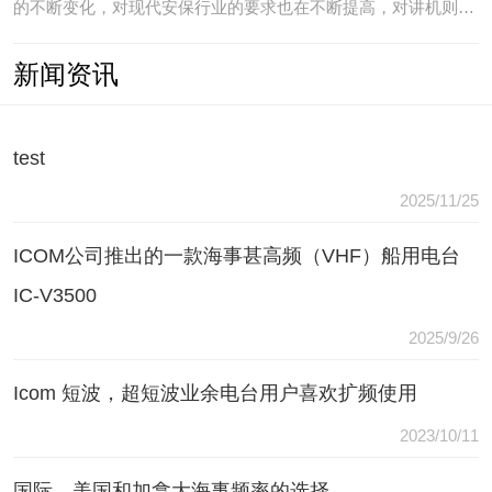
的不断变化，对现代安保行业的要求也在不断提高，对讲机则是
安保人员常用的重要通讯工具，常规通讯亦不能满足现代行业通
新闻资讯
讯需要，常常会出现以下问题：（1）无可靠的报等多种保障手
段现有工具仅为简单语音对讲功能，无法在遇到袭击或遇到盗窃
等紧急情况
test
2025/11/25
ICOM公司推出的一款海事甚高频（VHF）船用电台
IC-V3500
2025/9/26
Icom 短波，超短波业余电台用户喜欢扩频使用
2023/10/11
国际，美国和加拿大海事频率的选择