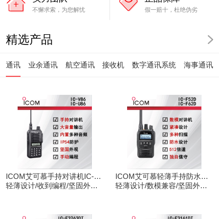
不懈求索，为您解忧
假一赔十，杜绝伪劣
精选产品
通讯
业余通讯
航空通讯
接收机
数字通讯系统
海事通讯
ICOM艾可慕手持对讲机IC-
ICOM艾可慕轻薄手持防水对
V86/U86
轻薄设计/收到编程/坚固外观/
讲机IC-F52D
轻薄设计/数模兼容/坚固外观/
清晰音频
录音功能