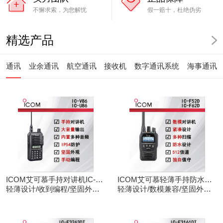
不懈求索，为您解忧
假一赔十，杜绝伪劣
精选产品
通讯
业余通讯
航空通讯
接收机
数字通讯系统
海事通讯
ICOM艾可慕手持对讲机IC-
ICOM艾可慕轻薄手持防水对
V86/U86
轻薄设计/收到编程/坚固外观/
讲机IC-F52D
轻薄设计/数模兼容/坚固外观/
清晰音频
录音功能