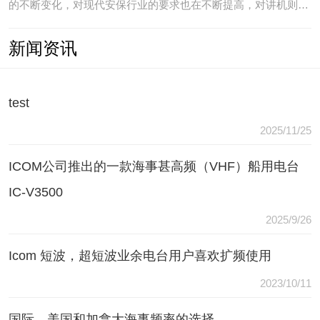
的不断变化，对现代安保行业的要求也在不断提高，对讲机则是
安保人员常用的重要通讯工具，常规通讯亦不能满足现代行业通
新闻资讯
讯需要，常常会出现以下问题：（1）无可靠的报等多种保障手
段现有工具仅为简单语音对讲功能，无法在遇到袭击或遇到盗窃
等紧急情况
test
2025/11/25
ICOM公司推出的一款海事甚高频（VHF）船用电台
IC-V3500
2025/9/26
Icom 短波，超短波业余电台用户喜欢扩频使用
2023/10/11
国际，美国和加拿大海事频率的选择