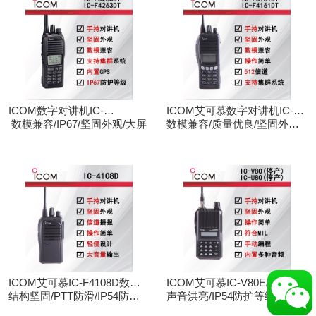
ICOM数字对讲机IC-
ICOM艾可慕数字对讲机IC-
F3263DT/IC-F4263DT
数模兼容/IP67/坚固外观/大屏
F3161D IC-F4161D
数模兼容/质量优良/坚固外观/
大屏
ICOM艾可慕IC-F4108D数字
ICOM艾可慕IC-V80E/IC-
对讲机
结构坚固/PTT防滑/IP54防护/
U80E手持对讲机（停产）
声音洪亮/IP54防护等级/手动
数模兼容
调频/电脑写频