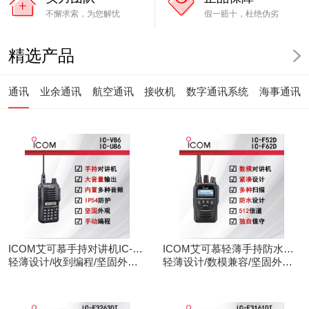
不懈求索，为您解忧
假一赔十，杜绝伪劣
精选产品
通讯
业余通讯
航空通讯
接收机
数字通讯系统
海事通讯
ICOM艾可慕手持对讲机IC-
ICOM艾可慕轻薄手持防水对
V86/U86
轻薄设计/收到编程/坚固外观/
讲机IC-F52D
轻薄设计/数模兼容/坚固外观/
清晰音频
录音功能