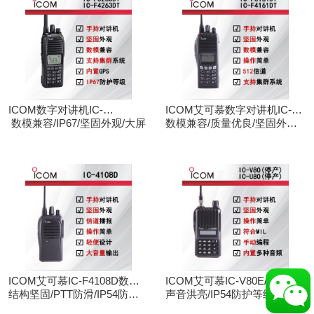
ICOM数字对讲机IC-
ICOM艾可慕数字对讲机IC-
F3263DT/IC-F4263DT
数模兼容/IP67/坚固外观/大屏
F3161D IC-F4161D
数模兼容/质量优良/坚固外观/
大屏
ICOM艾可慕IC-F4108D数字
ICOM艾可慕IC-V80E/IC-
对讲机
结构坚固/PTT防滑/IP54防护/
U80E手持对讲机（停产）
声音洪亮/IP54防护等级/手动
数模兼容
调频/电脑写频