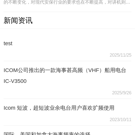
的不断变化，对现代安保行业的要求也在不断提高，对讲机则是
安保人员常用的重要通讯工具，常规通讯亦不能满足现代行业通
新闻资讯
讯需要，常常会出现以下问题：（1）无可靠的报等多种保障手
段现有工具仅为简单语音对讲功能，无法在遇到袭击或遇到盗窃
等紧急情况
test
2025/11/25
ICOM公司推出的一款海事甚高频（VHF）船用电台
IC-V3500
2025/9/26
Icom 短波，超短波业余电台用户喜欢扩频使用
2023/10/11
国际，美国和加拿大海事频率的选择