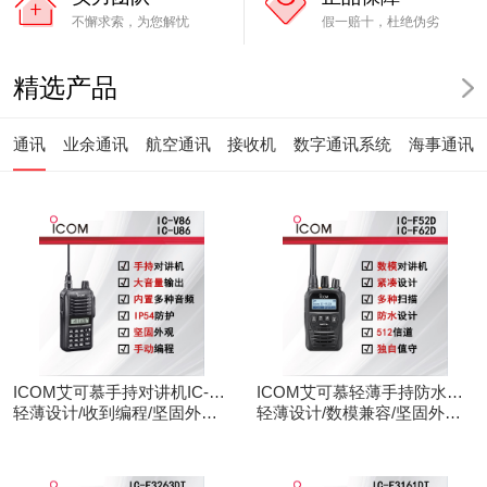
不懈求索，为您解忧
假一赔十，杜绝伪劣
精选产品
通讯
业余通讯
航空通讯
接收机
数字通讯系统
海事通讯
ICOM艾可慕手持对讲机IC-
ICOM艾可慕轻薄手持防水对
V86/U86
轻薄设计/收到编程/坚固外观/
讲机IC-F52D
轻薄设计/数模兼容/坚固外观/
清晰音频
录音功能