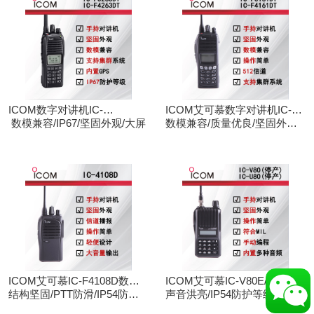
ICOM数字对讲机IC-
ICOM艾可慕数字对讲机IC-
F3263DT/IC-F4263DT
数模兼容/IP67/坚固外观/大屏
F3161D IC-F4161D
数模兼容/质量优良/坚固外观/
大屏
ICOM艾可慕IC-F4108D数字
ICOM艾可慕IC-V80E/IC-
对讲机
结构坚固/PTT防滑/IP54防护/
U80E手持对讲机（停产）
声音洪亮/IP54防护等级/手动
数模兼容
调频/电脑写频