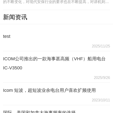
的不断变化，对现代安保行业的要求也在不断提高，对讲机则是
安保人员常用的重要通讯工具，常规通讯亦不能满足现代行业通
新闻资讯
讯需要，常常会出现以下问题：（1）无可靠的报等多种保障手
段现有工具仅为简单语音对讲功能，无法在遇到袭击或遇到盗窃
等紧急情况
test
2025/11/25
ICOM公司推出的一款海事甚高频（VHF）船用电台
IC-V3500
2025/9/26
Icom 短波，超短波业余电台用户喜欢扩频使用
2023/10/11
国际，美国和加拿大海事频率的选择