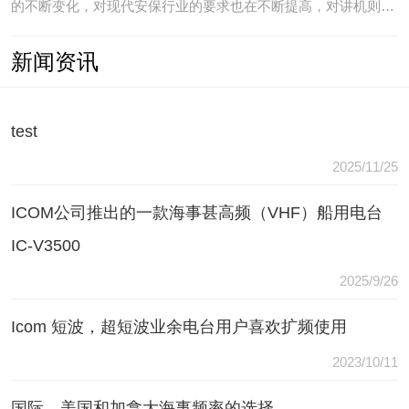
的不断变化，对现代安保行业的要求也在不断提高，对讲机则是
安保人员常用的重要通讯工具，常规通讯亦不能满足现代行业通
新闻资讯
讯需要，常常会出现以下问题：（1）无可靠的报等多种保障手
段现有工具仅为简单语音对讲功能，无法在遇到袭击或遇到盗窃
等紧急情况
test
2025/11/25
ICOM公司推出的一款海事甚高频（VHF）船用电台
IC-V3500
2025/9/26
Icom 短波，超短波业余电台用户喜欢扩频使用
2023/10/11
国际，美国和加拿大海事频率的选择