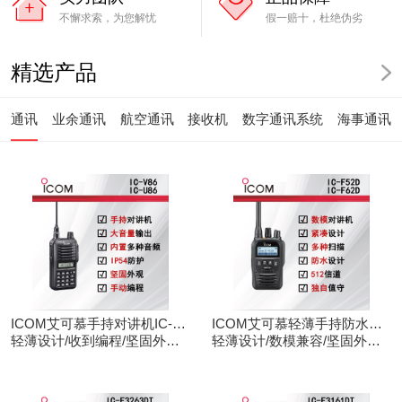
不懈求索，为您解忧
假一赔十，杜绝伪劣
精选产品
通讯
业余通讯
航空通讯
接收机
数字通讯系统
海事通讯
ICOM艾可慕手持对讲机IC-
ICOM艾可慕轻薄手持防水对
V86/U86
轻薄设计/收到编程/坚固外观/
讲机IC-F52D
轻薄设计/数模兼容/坚固外观/
清晰音频
录音功能