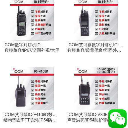
ICOM数字对讲机IC-
ICOM艾可慕数字对讲机IC-
F3263DT/IC-F4263DT
数模兼容/IP67/坚固外观/大屏
F3161D IC-F4161D
数模兼容/质量优良/坚固外观/
大屏
ICOM艾可慕IC-F4108D数字
ICOM艾可慕IC-V80E/IC-
对讲机
结构坚固/PTT防滑/IP54防护/
U80E手持对讲机（停产）
声音洪亮/IP54防护等级/手动
数模兼容
调频/电脑写频