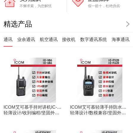
不懈求索，为您解忧
假一赔十，杜绝伪劣
精选产品
通讯
业余通讯
航空通讯
接收机
数字通讯系统
海事通讯
ICOM艾可慕手持对讲机IC-
ICOM艾可慕轻薄手持防水对
V86/U86
轻薄设计/收到编程/坚固外观/
讲机IC-F52D
轻薄设计/数模兼容/坚固外观/
清晰音频
录音功能