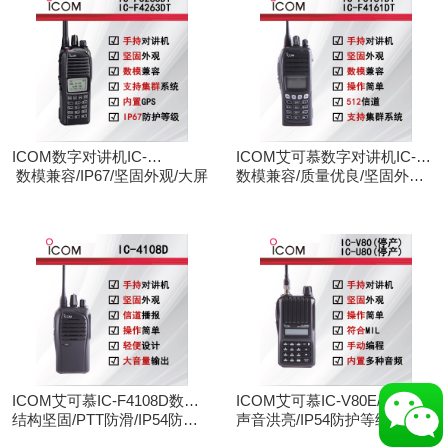
ICOM数字对讲机IC-
ICOM艾可慕数字对讲机IC-
F3263DT/IC-F4263DT
数模兼容/IP67/坚固外观/大屏
F3161D IC-F4161D
数模兼容/质量优良/坚固外观/
大屏
ICOM艾可慕IC-F4108D数字
ICOM艾可慕IC-V80E/IC-
对讲机
结构坚固/PTT防滑/IP54防护/
U80E手持对讲机（停产）
声音洪亮/IP54防护等级/手动
数模兼容
调频/电脑写频