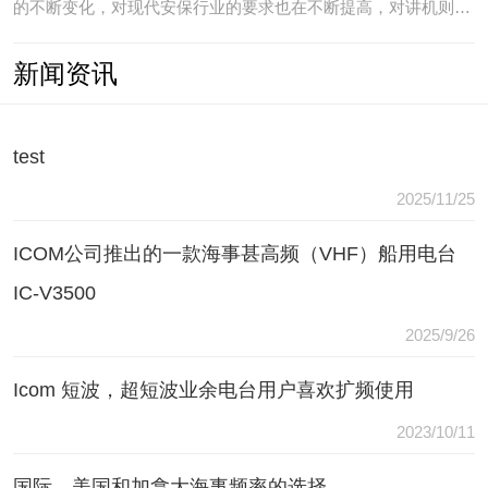
的不断变化，对现代安保行业的要求也在不断提高，对讲机则是
安保人员常用的重要通讯工具，常规通讯亦不能满足现代行业通
新闻资讯
讯需要，常常会出现以下问题：（1）无可靠的报等多种保障手
段现有工具仅为简单语音对讲功能，无法在遇到袭击或遇到盗窃
等紧急情况
test
2025/11/25
ICOM公司推出的一款海事甚高频（VHF）船用电台
IC-V3500
2025/9/26
Icom 短波，超短波业余电台用户喜欢扩频使用
2023/10/11
国际，美国和加拿大海事频率的选择