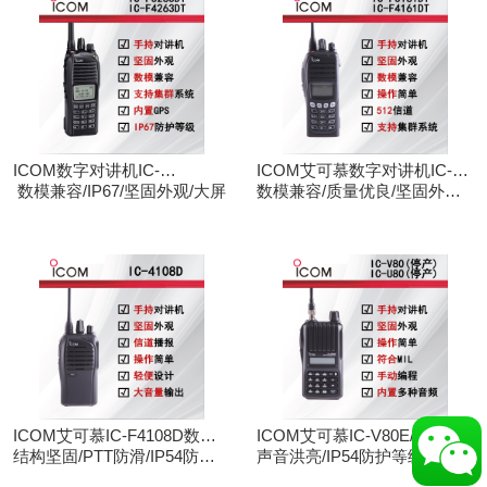
ICOM数字对讲机IC-
ICOM艾可慕数字对讲机IC-
F3263DT/IC-F4263DT
数模兼容/IP67/坚固外观/大屏
F3161D IC-F4161D
数模兼容/质量优良/坚固外观/
大屏
ICOM艾可慕IC-F4108D数字
ICOM艾可慕IC-V80E/IC-
对讲机
结构坚固/PTT防滑/IP54防护/
U80E手持对讲机（停产）
声音洪亮/IP54防护等级/手动
数模兼容
调频/电脑写频