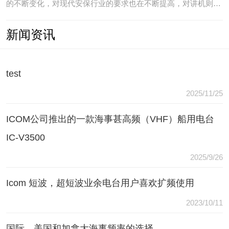
的不断变化，对现代安保行业的要求也在不断提高，对讲机则是
安保人员常用的重要通讯工具，常规通讯亦不能满足现代行业通
新闻资讯
讯需要，常常会出现以下问题：（1）无可靠的报等多种保障手
段现有工具仅为简单语音对讲功能，无法在遇到袭击或遇到盗窃
等紧急情况
test
2025/11/25
ICOM公司推出的一款海事甚高频（VHF）船用电台
IC-V3500
2025/9/26
Icom 短波，超短波业余电台用户喜欢扩频使用
2023/10/11
国际，美国和加拿大海事频率的选择