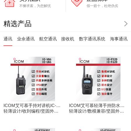
不懈求索，为您解忧
假一赔十，杜绝伪劣
精选产品
通讯
业余通讯
航空通讯
接收机
数字通讯系统
海事通讯
ICOM艾可慕手持对讲机IC-
ICOM艾可慕轻薄手持防水对
V86/U86
轻薄设计/收到编程/坚固外观/
讲机IC-F52D
轻薄设计/数模兼容/坚固外观/
清晰音频
录音功能