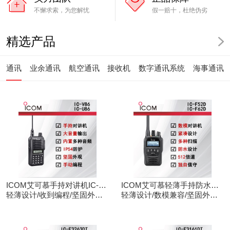
不懈求索，为您解忧
假一赔十，杜绝伪劣
精选产品
通讯
业余通讯
航空通讯
接收机
数字通讯系统
海事通讯
ICOM艾可慕手持对讲机IC-
ICOM艾可慕轻薄手持防水对
V86/U86
轻薄设计/收到编程/坚固外观/
讲机IC-F52D
轻薄设计/数模兼容/坚固外观/
清晰音频
录音功能