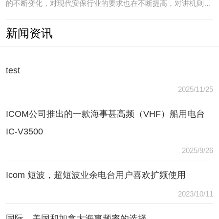
的不断变化，对现代安保行业的要求也在不断提高，对讲机则是
安保人员常用的重要通讯工具，常规通讯亦不能满足现代行业通
新闻资讯
讯需要，常常会出现以下问题：（1）无可靠的报等多种保障手
段现有工具仅为简单语音对讲功能，无法在遇到袭击或遇到盗窃
等紧急情况
test
2025/11/25
ICOM公司推出的一款海事甚高频（VHF）船用电台
IC-V3500
2025/9/26
Icom 短波，超短波业余电台用户喜欢扩频使用
2023/10/11
国际，美国和加拿大海事频率的选择