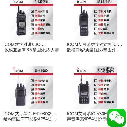
ICOM数字对讲机IC-
ICOM艾可慕数字对讲机IC-
F3263DT/IC-F4263DT
数模兼容/IP67/坚固外观/大屏
F3161D IC-F4161D
数模兼容/质量优良/坚固外观/
大屏
ICOM艾可慕IC-F4108D数字
ICOM艾可慕IC-V80E/IC-
对讲机
结构坚固/PTT防滑/IP54防护/
U80E手持对讲机（停产）
声音洪亮/IP54防护等级/手动
数模兼容
调频/电脑写频