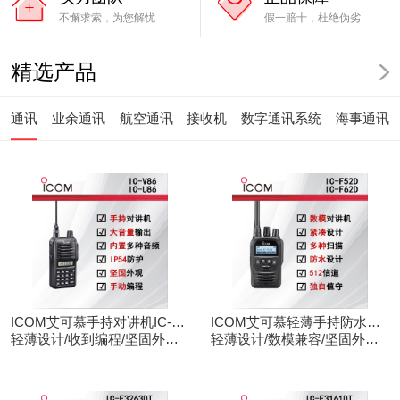
不懈求索，为您解忧
假一赔十，杜绝伪劣
精选产品
通讯
业余通讯
航空通讯
接收机
数字通讯系统
海事通讯
ICOM艾可慕手持对讲机IC-
ICOM艾可慕轻薄手持防水对
V86/U86
轻薄设计/收到编程/坚固外观/
讲机IC-F52D
轻薄设计/数模兼容/坚固外观/
清晰音频
录音功能