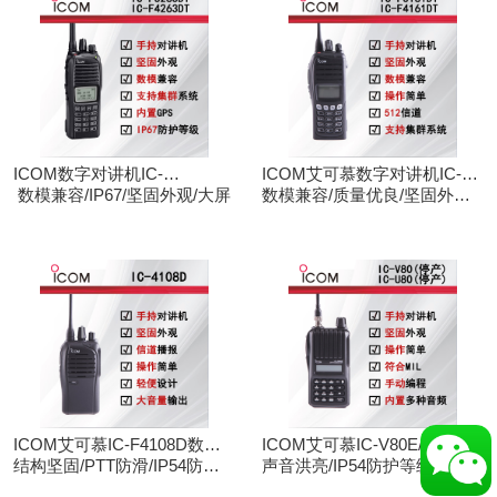
ICOM数字对讲机IC-
ICOM艾可慕数字对讲机IC-
F3263DT/IC-F4263DT
数模兼容/IP67/坚固外观/大屏
F3161D IC-F4161D
数模兼容/质量优良/坚固外观/
大屏
ICOM艾可慕IC-F4108D数字
ICOM艾可慕IC-V80E/IC-
对讲机
结构坚固/PTT防滑/IP54防护/
U80E手持对讲机（停产）
声音洪亮/IP54防护等级/手动
数模兼容
调频/电脑写频