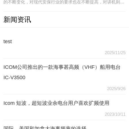
的不断变化，对现代安保行业的要求也在不断提高，对讲机则是
安保人员常用的重要通讯工具，常规通讯亦不能满足现代行业通
新闻资讯
讯需要，常常会出现以下问题：（1）无可靠的报等多种保障手
段现有工具仅为简单语音对讲功能，无法在遇到袭击或遇到盗窃
等紧急情况
test
2025/11/25
ICOM公司推出的一款海事甚高频（VHF）船用电台
IC-V3500
2025/9/26
Icom 短波，超短波业余电台用户喜欢扩频使用
2023/10/11
国际，美国和加拿大海事频率的选择