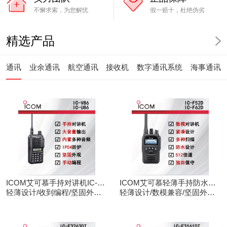
不懈求索，为您解忧
假一赔十，杜绝伪劣
精选产品
通讯
业余通讯
航空通讯
接收机
数字通讯系统
海事通讯
ICOM艾可慕手持对讲机IC-
ICOM艾可慕轻薄手持防水对
V86/U86
轻薄设计/收到编程/坚固外观/
讲机IC-F52D
轻薄设计/数模兼容/坚固外观/
清晰音频
录音功能