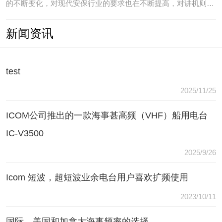
的不断变化，对现代安保行业的要求也在不断提高，对讲机则是
安保人员常用的重要通讯工具，常规通讯亦不能满足现代行业通
新闻资讯
讯需要，常常会出现以下问题：（1）无可靠的报等多种保障手
段现有工具仅为简单语音对讲功能，无法在遇到袭击或遇到盗窃
等紧急情况
test
2025/11/25
ICOM公司推出的一款海事甚高频（VHF）船用电台
IC-V3500
2025/9/26
Icom 短波，超短波业余电台用户喜欢扩频使用
2023/10/11
国际，美国和加拿大海事频率的选择