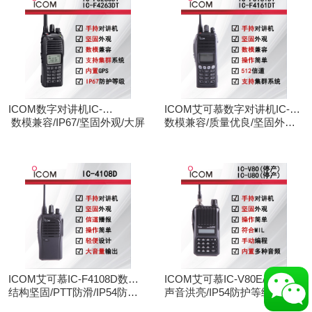
ICOM数字对讲机IC-
ICOM艾可慕数字对讲机IC-
F3263DT/IC-F4263DT
数模兼容/IP67/坚固外观/大屏
F3161D IC-F4161D
数模兼容/质量优良/坚固外观/
大屏
ICOM艾可慕IC-F4108D数字
ICOM艾可慕IC-V80E/IC-
对讲机
结构坚固/PTT防滑/IP54防护/
U80E手持对讲机（停产）
声音洪亮/IP54防护等级/手动
数模兼容
调频/电脑写频