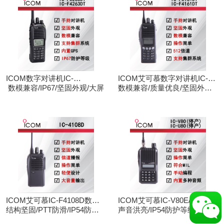
ICOM数字对讲机IC-
ICOM艾可慕数字对讲机IC-
F3263DT/IC-F4263DT
数模兼容/IP67/坚固外观/大屏
F3161D IC-F4161D
数模兼容/质量优良/坚固外观/
大屏
ICOM艾可慕IC-F4108D数字
ICOM艾可慕IC-V80E/IC-
对讲机
结构坚固/PTT防滑/IP54防护/
U80E手持对讲机（停产）
声音洪亮/IP54防护等级/手动
数模兼容
调频/电脑写频