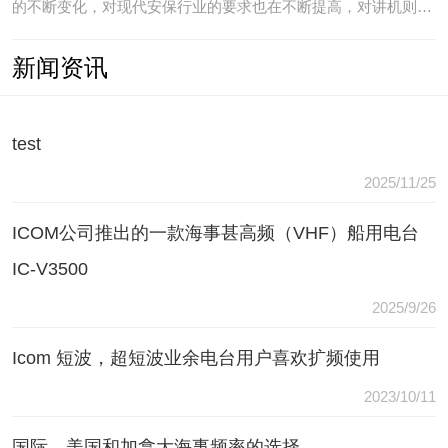
的不断变化，对现代安保行业的要求也在不断提高，对讲机则是
安保人员常用的重要通讯工具，常规通讯亦不能满足现代行业通
新闻资讯
讯需要，常常会出现以下问题：（1）无可靠的报等多种保障手
段现有工具仅为简单语音对讲功能，无法在遇到袭击或遇到盗窃
等紧急情况
test
2025/11/25
ICOM公司推出的一款海事甚高频（VHF）船用电台
IC-V3500
2025/9/26
Icom 短波，超短波业余电台用户喜欢扩频使用
2023/10/11
国际，美国和加拿大海事频率的选择