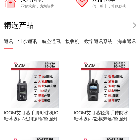
不懈求索，为您解忧
假一赔十，杜绝伪劣
精选产品
通讯
业余通讯
航空通讯
接收机
数字通讯系统
海事通讯
ICOM艾可慕手持对讲机IC-
ICOM艾可慕轻薄手持防水对
V86/U86
轻薄设计/收到编程/坚固外观/
讲机IC-F52D
轻薄设计/数模兼容/坚固外观/
清晰音频
录音功能