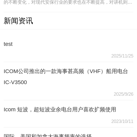
的不断变化，对现代安保行业的要求也在不断提高，对讲机则是
安保人员常用的重要通讯工具，常规通讯亦不能满足现代行业通
新闻资讯
讯需要，常常会出现以下问题：（1）无可靠的报等多种保障手
段现有工具仅为简单语音对讲功能，无法在遇到袭击或遇到盗窃
等紧急情况
test
2025/11/25
ICOM公司推出的一款海事甚高频（VHF）船用电台
IC-V3500
2025/9/26
Icom 短波，超短波业余电台用户喜欢扩频使用
2023/10/11
国际，美国和加拿大海事频率的选择