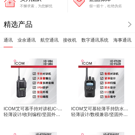
不懈求索，为您解忧
假一赔十，杜绝伪劣
精选产品
通讯
业余通讯
航空通讯
接收机
数字通讯系统
海事通讯
ICOM艾可慕手持对讲机IC-
ICOM艾可慕轻薄手持防水对
V86/U86
轻薄设计/收到编程/坚固外观/
讲机IC-F52D
轻薄设计/数模兼容/坚固外观/
清晰音频
录音功能