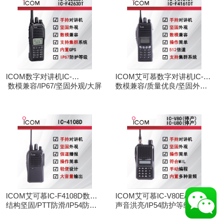
ICOM数字对讲机IC-
ICOM艾可慕数字对讲机IC-
F3263DT/IC-F4263DT
数模兼容/IP67/坚固外观/大屏
F3161D IC-F4161D
数模兼容/质量优良/坚固外观/
大屏
ICOM艾可慕IC-F4108D数字
ICOM艾可慕IC-V80E/IC-
对讲机
结构坚固/PTT防滑/IP54防护/
U80E手持对讲机（停产）
声音洪亮/IP54防护等级/手动
数模兼容
调频/电脑写频