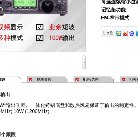
可选连续缩小过
记忆垫功能
FM-窄带模式
描述
规格参数
配件/选件
相关
定输出
0W*输出功率。一体化铸铝底盘和散热风扇保证了输出的稳定性
0MHz),10W (1200MHz)
两个频段