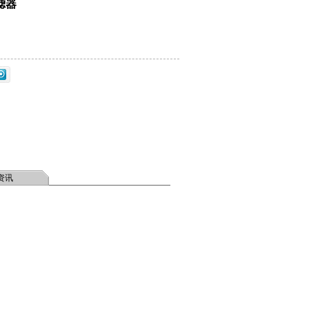
滤器
资讯
。