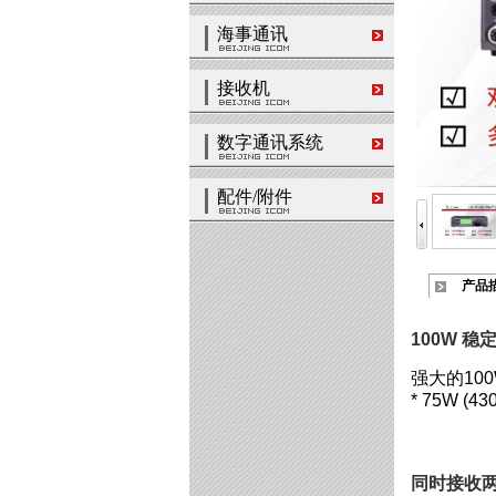
海事通讯
接收机
数字通讯系统
配件/附件
产品
100W 稳
强大的10
* 75W (43
同时接收