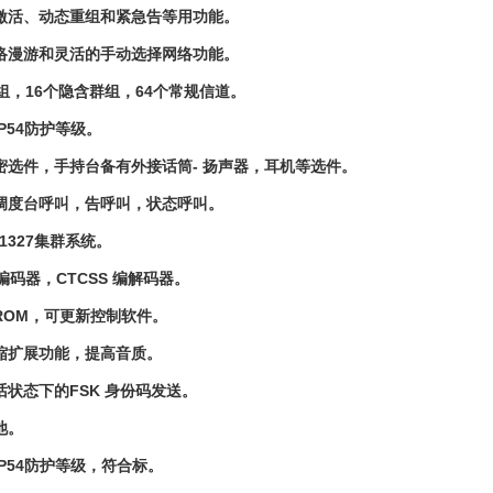
激活、动态重组和紧急告等用功能。
络漫游和灵活的手动选择网络功能。
组，16个隐含群组，64个常规信道。
P54防护等级。
密选件，手持台备有外接话筒- 扬声器，耳机等选件。
调度台呼叫，告呼叫，状态呼叫。
-1327集群系统。
 编码器，CTCSS 编解码器。
h ROM，可更新控制软件。
缩扩展功能，提高音质。
状态下的FSK 身份码发送。
池。
P54防护等级，符合标。