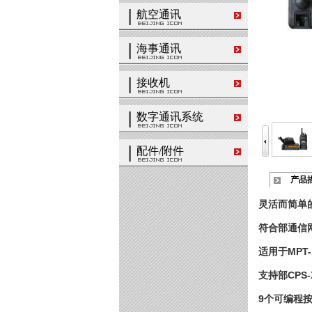
航空通讯
海事通讯
接收机
数字通讯系统
配件/附件
产品
灵活而简单
符合部通信
适用于MPT
支持部CPS-
9个可编程