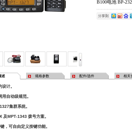
B100电池 BP-2
描述
规格参数
配件/选件
相关
的设计。
网用自动级规范。
-1327集群系统。
X 及MPT-1343 拨号方案。
按键，可自由定义按键功能。