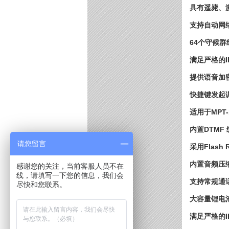
具有遥毙、
支持自动网
64个守候群
满足严格的I
提供语音加
快捷键发起
适用于MPT
内置DTMF
请您留言
采用Flas
内置音频压
感谢您的关注，当前客服人员不在
线，请填写一下您的信息，我们会
支持常规通话
尽快和您联系。
大容量锂电
满足严格的I