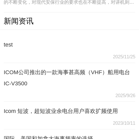
的不断变化，对现代安保行业的要求也在不断提高，对讲机则是
安保人员常用的重要通讯工具，常规通讯亦不能满足现代行业通
新闻资讯
讯需要，常常会出现以下问题：（1）无可靠的报等多种保障手
段现有工具仅为简单语音对讲功能，无法在遇到袭击或遇到盗窃
等紧急情况
test
2025/11/25
ICOM公司推出的一款海事甚高频（VHF）船用电台
IC-V3500
2025/9/26
Icom 短波，超短波业余电台用户喜欢扩频使用
2023/10/11
国际，美国和加拿大海事频率的选择