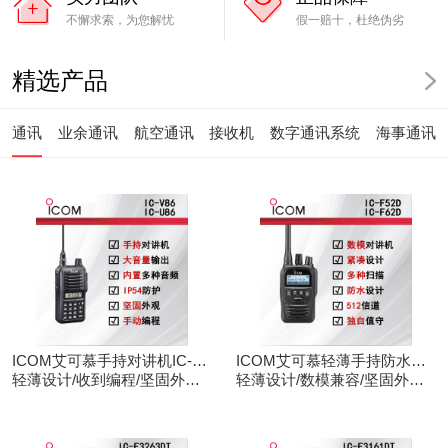
不懈求索，为您解忧
假一赔十，杜绝伪劣
精选产品
通讯
业余通讯
航空通讯
接收机
数字通讯系统
海事通讯
ICOM艾可慕手持对讲机IC-
ICOM艾可慕轻薄手持防水对
V86/U86
轻薄设计/收到编程/坚固外观/
讲机IC-F52D
轻薄设计/数模兼容/坚固外观/
清晰音频
录音功能