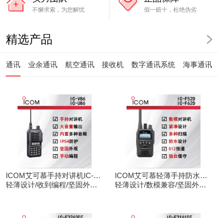
不懈求索，为您解忧
假一赔十，杜绝伪劣
精选产品
通讯
业余通讯
航空通讯
接收机
数字通讯系统
海事通讯
ICOM艾可慕手持对讲机IC-
ICOM艾可慕轻薄手持防水对
V86/U86
轻薄设计/收到编程/坚固外观/
讲机IC-F52D
轻薄设计/数模兼容/坚固外观/
清晰音频
录音功能