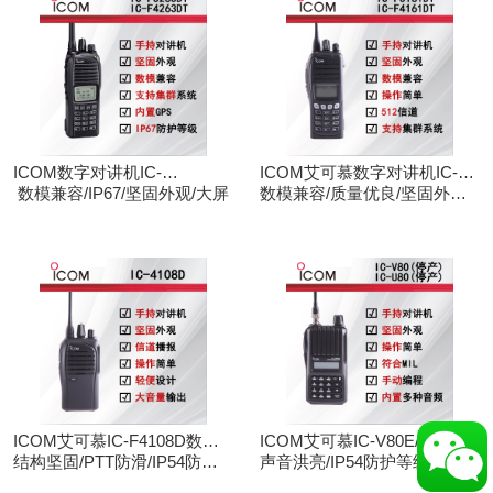
ICOM数字对讲机IC-
ICOM艾可慕数字对讲机IC-
F3263DT/IC-F4263DT
数模兼容/IP67/坚固外观/大屏
F3161D IC-F4161D
数模兼容/质量优良/坚固外观/
大屏
ICOM艾可慕IC-F4108D数字
ICOM艾可慕IC-V80E/IC-
对讲机
结构坚固/PTT防滑/IP54防护/
U80E手持对讲机（停产）
声音洪亮/IP54防护等级/手动
数模兼容
调频/电脑写频