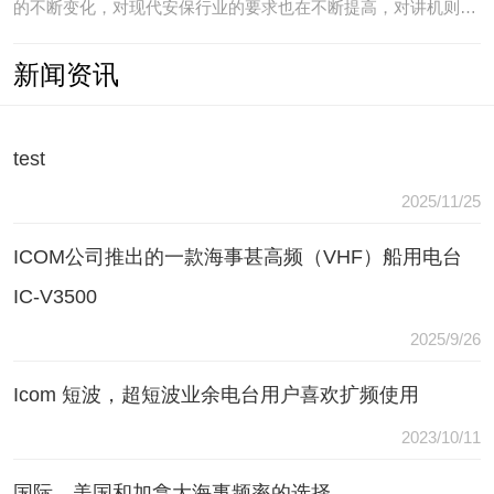
的不断变化，对现代安保行业的要求也在不断提高，对讲机则是
安保人员常用的重要通讯工具，常规通讯亦不能满足现代行业通
新闻资讯
讯需要，常常会出现以下问题：（1）无可靠的报等多种保障手
段现有工具仅为简单语音对讲功能，无法在遇到袭击或遇到盗窃
等紧急情况
test
2025/11/25
ICOM公司推出的一款海事甚高频（VHF）船用电台
IC-V3500
2025/9/26
Icom 短波，超短波业余电台用户喜欢扩频使用
2023/10/11
国际，美国和加拿大海事频率的选择