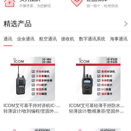
不懈求索，为您解忧
假一赔十，杜绝伪劣
精选产品
通讯
业余通讯
航空通讯
接收机
数字通讯系统
海事通讯
ICOM艾可慕手持对讲机IC-
ICOM艾可慕轻薄手持防水对
V86/U86
轻薄设计/收到编程/坚固外观/
讲机IC-F52D
轻薄设计/数模兼容/坚固外观/
清晰音频
录音功能