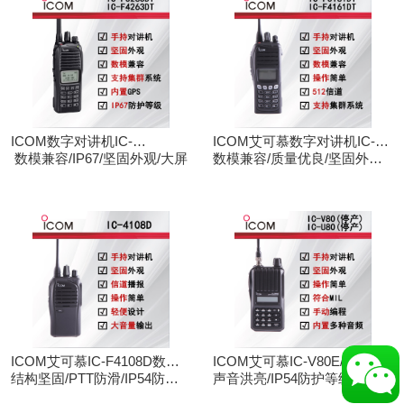
ICOM数字对讲机IC-
ICOM艾可慕数字对讲机IC-
F3263DT/IC-F4263DT
数模兼容/IP67/坚固外观/大屏
F3161D IC-F4161D
数模兼容/质量优良/坚固外观/
大屏
ICOM艾可慕IC-F4108D数字
ICOM艾可慕IC-V80E/IC-
对讲机
结构坚固/PTT防滑/IP54防护/
U80E手持对讲机（停产）
声音洪亮/IP54防护等级/手动
数模兼容
调频/电脑写频