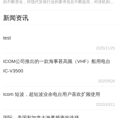
的不断变化，对现代安保行业的要求也在不断提高，对讲机则是
安保人员常用的重要通讯工具，常规通讯亦不能满足现代行业通
新闻资讯
讯需要，常常会出现以下问题：（1）无可靠的报等多种保障手
段现有工具仅为简单语音对讲功能，无法在遇到袭击或遇到盗窃
等紧急情况
test
2025/11/25
ICOM公司推出的一款海事甚高频（VHF）船用电台
IC-V3500
2025/9/26
Icom 短波，超短波业余电台用户喜欢扩频使用
2023/10/11
国际，美国和加拿大海事频率的选择