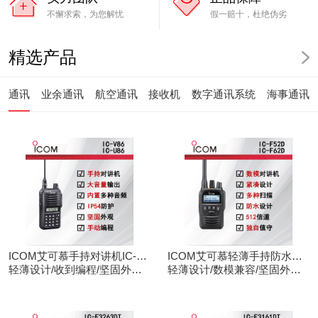
不懈求索，为您解忧
假一赔十，杜绝伪劣
精选产品
通讯
业余通讯
航空通讯
接收机
数字通讯系统
海事通讯
ICOM艾可慕手持对讲机IC-
ICOM艾可慕轻薄手持防水对
V86/U86
轻薄设计/收到编程/坚固外观/
讲机IC-F52D
轻薄设计/数模兼容/坚固外观/
清晰音频
录音功能