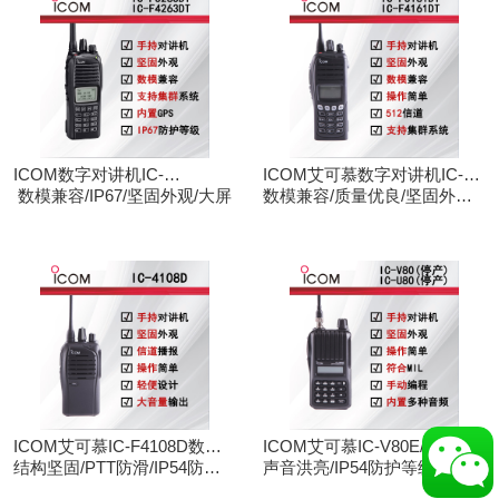
ICOM数字对讲机IC-
ICOM艾可慕数字对讲机IC-
F3263DT/IC-F4263DT
数模兼容/IP67/坚固外观/大屏
F3161D IC-F4161D
数模兼容/质量优良/坚固外观/
大屏
ICOM艾可慕IC-F4108D数字
ICOM艾可慕IC-V80E/IC-
对讲机
结构坚固/PTT防滑/IP54防护/
U80E手持对讲机（停产）
声音洪亮/IP54防护等级/手动
数模兼容
调频/电脑写频