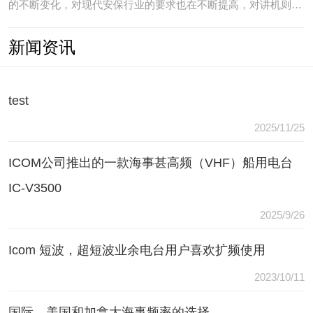
的不断变化，对现代安保行业的要求也在不断提高，对讲机则是
安保人员常用的重要通讯工具，常规通讯亦不能满足现代行业通
新闻资讯
讯需要，常常会出现以下问题：（1）无可靠的报等多种保障手
段现有工具仅为简单语音对讲功能，无法在遇到袭击或遇到盗窃
等紧急情况
test
2025/11/25
ICOM公司推出的一款海事甚高频（VHF）船用电台
IC-V3500
2025/9/26
Icom 短波，超短波业余电台用户喜欢扩频使用
2023/10/11
国际，美国和加拿大海事频率的选择