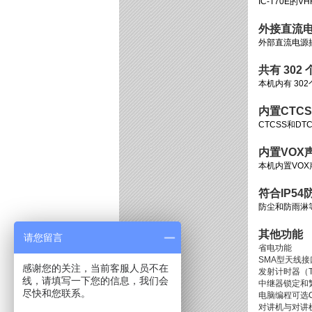
IC-T70E
外接直流
外部直流电源
共有 302
本机内有 3
内置CTCSS
CTCSS和
内置VOX
本机内置VO
符合IP54
防尘和防雨淋等
其他功能
请您留言
省电功能
SMA型天线接
感谢您的关注，当前客服人员不在
发射计时器（T
线，请填写一下您的信息，我们会
中继器锁定和
尽快和您联系。
电脑编程可选CS
对讲机与对讲