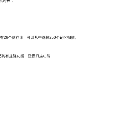
待机时长，
有26个储存库，可以从中选择250个记忆扫描。
音还具有提醒功能、亚音扫描功能