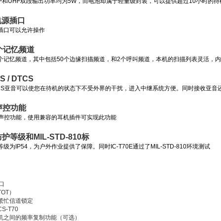
的VHF和UHF双段输出功率均为5W，而电池却属于轻量级封装，可以提供超过10小时的
电源插口
插口可以允许操作
 个记忆频道
02个记忆频道，其中包括50个边缘扫描频道，和2个呼叫频道，本机的扫描列表灵活，内
 / DTCS
DTCS亚音可以使您在待机的状态下不受外界的干扰，进入中继系统方便。同时接收亚
声控功能
X声控功能，使用兼容的耳机插件可实现此功能
防护等级和MIL-STD-810标
级为IP54，为户外作业提供了保障。同时IC-T70E通过了MIL-STD-810环境测试
口
OT）
繁忙信道锁定
-T70
机之间的频率复制功能（可选）