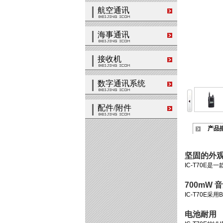
航空通讯
海事通讯
接收机
数字通讯系统
配件/附件
产品
坚固的外
IC-T70E
700mW 
IC-T70E
电池耐用